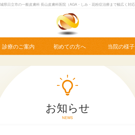
城県日立市の一般皮膚科 長山皮膚科医院
（AGA・しみ・花粉症治療まで幅広く対
長山皮膚科医院
AMA DERMATOLOGY CLINIC
診療のご案内
初めての方へ
当院の様子
お知らせ
NEWS