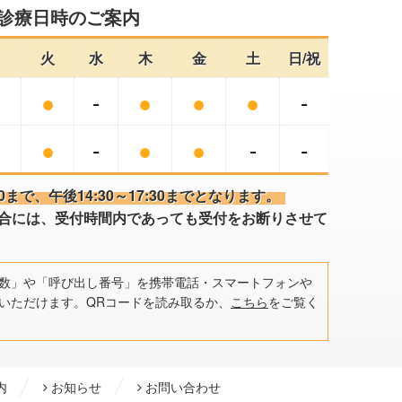
診療日時のご案内
月
火
水
木
金
土
日/祝
●
●
-
●
●
●
-
●
●
-
●
●
-
-
30まで、
午後14:30～17:30までとなります。
場合には、
受付時間内であっても受付をお断りさせて
数」や「呼び出し番号」を携帯電話・スマートフォンや
いただけます。QRコードを読み取るか、
こちら
をご覧く
内
お知らせ
お問い合わせ